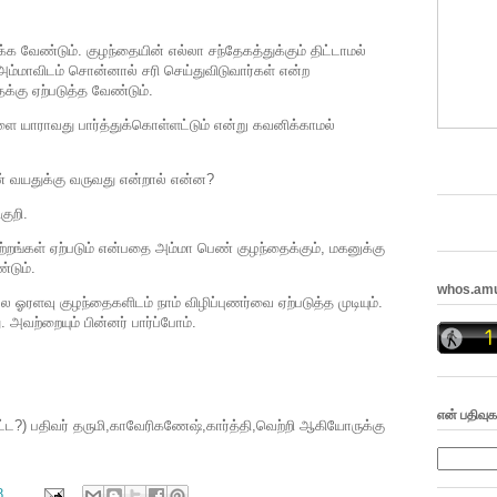
க வேண்டும். குழந்தையின் எல்லா சந்தேகத்துக்கும் திட்டாமல்
அம்மாவிடம் சொன்னால் சரி செய்துவிடுவார்கள் என்ற
க்கு ஏற்படுத்த வேண்டும்.
ை யாராவது பார்த்துக்கொள்ளட்டும் என்று கவனிக்காமல்
் வயதுக்கு வருவது என்றால் என்ன?
குறி.
ற்றங்கள் ஏற்படும் என்பதை அம்மா பெண் குழந்தைக்கும், மகனுக்கு
்டும்.
whos.am
ஓரளவு குழந்தைகளிடம் நாம் விழிப்புணர்வை ஏற்படுத்த முடியும்.
அவற்றையும் பின்னர் பார்ப்போம்.
என் பதிவுக
ட்ட?) பதிவர் தருமி,காவேரிகணேஷ்,கார்த்தி,வெற்றி ஆகியோருக்கு
8