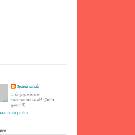
தேவன் மாயம்
நான் ஒரு கற்பனை
சகலகலாவல்லவன்! (ரொம்ப
ஓவரா!!!)
complete profile
hive