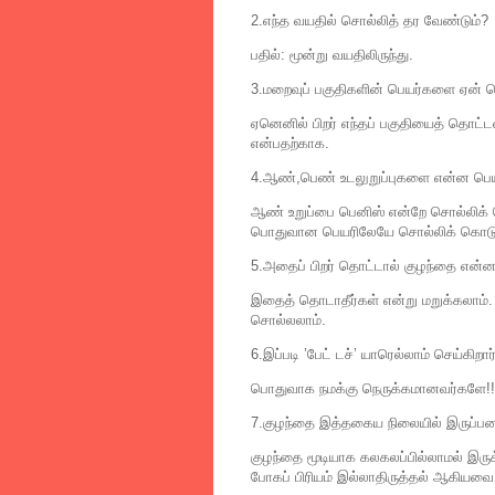
2.எந்த வயதில் சொல்லித் தர வேண்டும்?
பதில்: மூன்று வயதிலிருந்து.
3.மறைவுப் பகுதிகளின் பெயர்களை ஏன் 
ஏனெனில் பிறர் எந்தப் பகுதியைத் தொட
என்பதற்காக.
4.ஆண்,பெண் உடலுறுப்புகளை என்ன பெய
ஆண் உறுப்பை பெனிஸ் என்றே சொல்லிக் க
பொதுவான பெயரிலேயே சொல்லிக் கொடுக
5.அதைப் பிறர் தொட்டால் குழந்தை என்
இதைத் தொடாதீர்கள் என்று மறுக்கலாம். அ
சொல்லலாம்.
6.இப்படி ’பேட் டச்’ யாரெல்லாம் செய்கிறார
பொதுவாக நமக்கு நெருக்கமானவர்களே!!
7.குழந்தை இத்தகைய நிலையில் இருப்பத
குழந்தை மூடியாக கலகலப்பில்லாமல் இருக்க
போகப் பிரியம் இல்லாதிருத்தல் ஆகியவை 