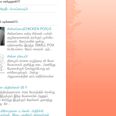
்ம சரக்குதான்!!!
ேநீர்- பொய்மையும்!
 படிக்கலாம்!1
சின்னம்மை(CHICKEN POX)-5
சின்னம்மை என்ற சிக்கன் பாக்ஸ்
குழந்தைகளைத் தாக்கும் முக்கிய
வைரஸ் நோய்களில் ஒன்று..
ஏற்கெனவே இருந்த SMALL POX
பெரியம்மை நோய் வைரஸ் தற்...
சின்ன விசயம்!
தினமும் காலை எழுந்தவுடன் வேக
வேகமாகக் குளித்து உடை அணிந்து
வேலைக்குச் செல்லும்போது நம்
எல்லோருக்கும் அன்று
அலுவலகத்தில் நாம் எதிர்கொள்ள
ந்திரங்கள்-16 !!
ந்திரத்தனமாக அசுர வேகத்தில் சென்று
ருக்கும் இந்த வேளையில் ஆணும்
சேர்ந்து இருக்கும் நேரங்கள் குறைந்து
ு. சே...
 பரிசோதனை படங்கள்- அதிர்ச்சி
தவர்கள், இதய பலகீனம் உள்ளவர்கள்