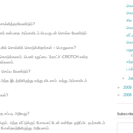
கொஞ
கொக
சில 
சொல்லித்தரவேண்டும்?
கொஞ
்டனர் என்பதை அம்மாவிடம் பெயருடன் சொல்ல வேண்டும்
வீட்
கொஞ
ரில் சொல்லிக் கொடுக்கிறார்கள் – பொதுவாக?
மதுர
ம
ொடுக்கலாம். பெண் உறுப்பை ’க்ராட்ச்’-CROTCH என்ற
எந்
்கலாம்.
டாக
ன செய்ய வேண்டும்?
►
Ja
ந்த இடத்திலிருந்து வந்து விடலாம். வந்து அம்மாவிடம்
►
2009
►
2008
்கள்?
ை எப்படி அறிவது?
Subscribe
ும். அந்த வீட்டுக்குப் போகமாட்டேன் என்றோ குறிப்பிட நபர்களிடம்
போன்றவற்றிலிருந்து அறியலாம்.