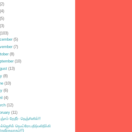
(2)
(4)
(5)
(3)
(103)
cember
(5)
vember
(7)
tober
(8)
ptember
(10)
gust
(13)
ly
(8)
ne
(10)
ay
(6)
ril
(4)
rch
(12)
bruary
(11)
்சம் தேநீர்- நெஞ்சினில்!!
்ஜெசிக் நெஃப்ரோபதி(வலிநீக்கி
ிறுநீரகவாதம்!!)