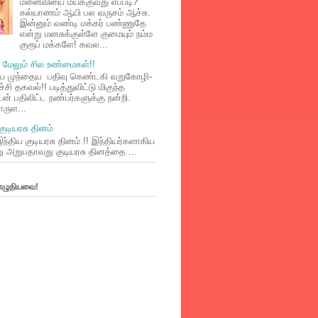
மனைவியை மயக்குவது எப்படி?
கல்யாணம் ஆயி பல வருசம் ஆச்சு.
இன்னும் வண்டி மக்கர் பண்ணுதே
என்று மனசுக்குள்ளே குமையும் நம்ம
குரூப் மக்களே! கவல...
மேலும் சில உண்மைகள்!!
ய முந்தைய பதிவு கெண்டகி வறுகோழி-
்சி தகவல்!! படித்துவிட்டு மிகுந்த
ன் பதிலிட்ட நண்பர்களுக்கு நன்றி.
ொருள...
குடியரசு தினம்
ந்திய குடியரசு தினம் !! இந்தியர்களாகிய
று அறுபதாவது குடியரசு தினத்தை ...
 எழுதியவை!