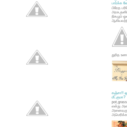
பார்க்க வ
பிரேத ப
அரசு,தன
நிகழும்
ஆகியவற்றி
துரித உண
கஞ்சா!! 
மீட்குமா?
pot,gras
என்று அழ
அனைவரும் 
அமெரிக்கா