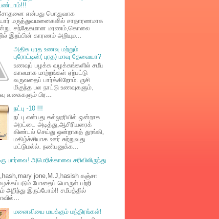
ேண்டாம்!!!
ரிசோதனை என்பது பொதுவாக
ியார் மருத்துவமனைகளில் சாதாரணமாக
 ஒன்று. சந்தேகமான மரணம்,கொலை
ல் இறப்பின் காரணம் அறியும...
அதிக புரத உணவு மற்றும்
புரோட்டின்( புரத) மாவு தேவையா?
உணவுப் பழக்க வழக்கங்களில் சமீப
காலமாக மாற்றங்கள் ஏற்பட்டு
வருவதைப் பார்க்கிறோம். ருசி
மிகுந்த பல நாட்டு உணவுகளும்,
வு வகைகளும் பிர...
நட்பு -10 !!!
நட்பு என்பது கல்லூரியில் ஒன்றாக
அரட்டை அடித்து,ஆசிரியரைக்
கிண்டல் செய்து ஒன்றாகத் தூங்கி,
மகிழ்ச்சியாக ஊர் சுற்றுவது
மட்டுமல்ல். நண்பனுக்க...
ஒரு பார்வை! அமெரிக்காவை சரிவிலிருந்து
s,hash,mary jone,M.J,hasish கஞ்சா
ைக்கப்படும் போதைப் பொருள் பற்றி
அறிந்து இருப்போம்!! சமீபத்தில்
வில்...
மனைவியை மயக்கும் மந்திரங்கள்!