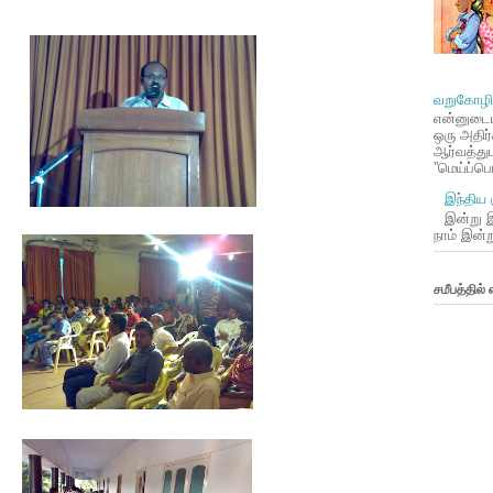
வறுகோழி 
என்னுடை
ஒரு அதிர்ச
ஆர்வத்துட
”மெய்ப்ப
இந்திய 
இன்று இ
நாம் இன்
சமீபத்தில்