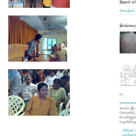
இதுவும் நம
கொஞ்சம் த
இவற்றையும்
வ...
தலையணை ம
உலகம் இய
கொண்டு இ
பெண்ணும் 
வருகின்றத
பிரேதப்
தாங்கா