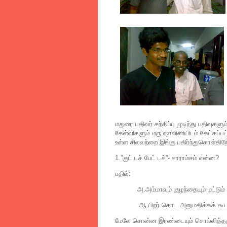
மதுரை பதிவர் சந்திப்பு முடிந்து பதிவுக
கேள்விகளும் மரு.ஷாலினியிடம் கேட்கப்பட
உள்ள சிலவற்றை இங்கு பகிர்ந்துகொள்கிற
1.”குட் டச் பேட் டச்”- சாராம்சம் என்ன?
பதில்:
அ.அம்மாவும் குழந்தையும் மட்டும் த
ஆ.பிறர் தொட அனுமதிக்கக் கூடாத 
மேலே சொன்ன இரண்டையும் சொல்லித்தரு