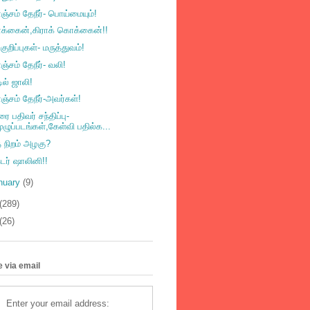
்சம் தேநீர்- பொய்மையும்!
்கைன்,கிராக் கொக்கைன்!!
குறிப்புகள்- மருத்துவம்!
்சம் தேநீர்- வலி!
டில் ஜாலி!
்சம் தேநீர்-அவர்கள்!
ை பதிவர் சந்திப்பு-
ுழுப்படங்கள்,கேள்வி பதில்க...
த நிறம் அழகு?
்டர் ஷாலினி!!
nuary
(9)
(289)
(26)
 via email
Enter your email address: